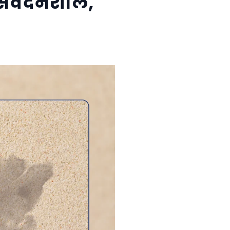
 संवेदनशील,