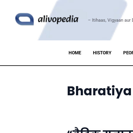
Skip
to
content
– Itihaas, Vigyaan aur
HOME
HISTORY
PEO
Bharatiya