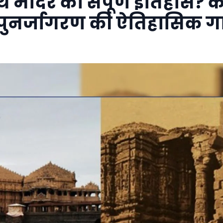
थ मंदिर का संपूर्ण इतिहास? 
ुनर्जागरण की ऐतिहासिक ग