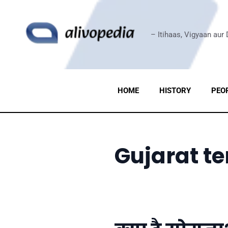
Skip
to
content
– Itihaas, Vigyaan aur
HOME
HISTORY
PEO
Gujarat t